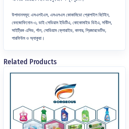
উপাদানসমূহ: এসএলইএস, এসএলএস কোকামিডো প্রোপাইল বিটেইন,
বেনজোফিনোন-৩, ডাই-সেডিয়াম ইডিটিএ, কোকোমাইড ডিইএ, সর্বিটল,
সাইট্রিক এসিড, র্পাল, সোডিয়াম ক্লোরাইড, কালার, প্রিজারভেটিভ,
পারফিউম ও অ্যাকুয়া।
Related Products